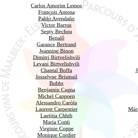
Carlos Amorim Lemos
François Antona
Pablo Avendaño
Victor Barros
Septy Bechou
Benalô
Garance Bertrand
Jeannine Binon
Dimitri Birtvelishvili
Levani Birtvelishvili
Chantal Boffa
J
Josselyne Brismail
Bubbs
Benjamin Cagna
Michel Cappoen
Alessandro Caròla
Laurent Carpentier
Már
Laetitia Chhib
Maria Conti
Virginie Coppe
Monique Cordier