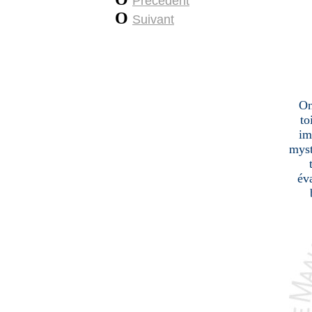
Précédent
O
Suivant
On
to
im
myst
év