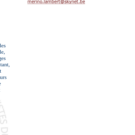
les
le,
ges
tant,
t
urs
e
t