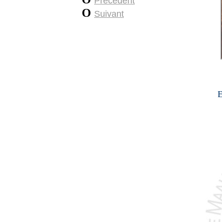
Précédent
O
Suivant
E