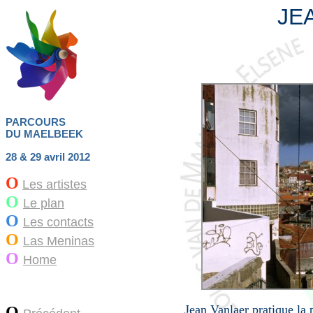
JE
PARCOURS
DU MAELBEEK
28 & 29 avril 2012
O
Les artistes
O
Le plan
O
Les contacts
O
Las Meninas
O
Home
Jean Vanlaer pratique la 
O