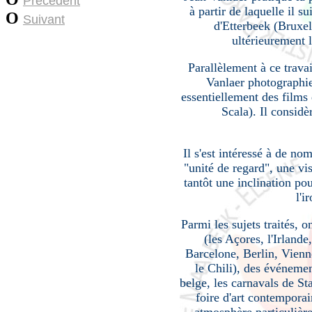
Précédent
à partir de laquelle il 
O
Suivant
d'Etterbeek (Bruxel
ultérieurement l
Parallèlement à ce trava
Vanlaer photographie
essentiellement des films 
Scala). Il considè
Il s'est intéressé à de n
"unité de regard", une vis
tantôt une inclination pou
l'i
Parmi les sujets traités, o
(les Açores, l'Irlande
Barcelone, Berlin, Vienne
le Chili), des événement
belge, les carnavals de St
foire d'art contemporai