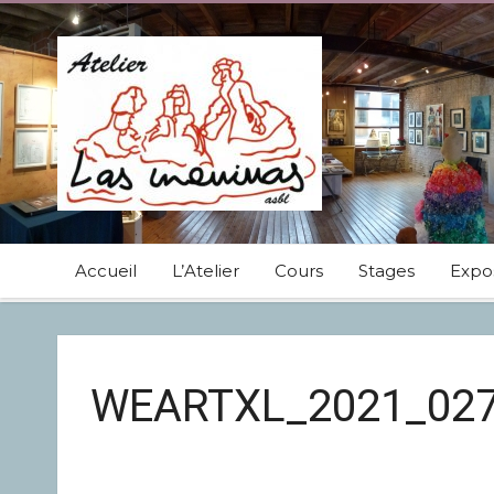
Accueil
L’Atelier
Cours
Stages
Expos
WEARTXL_2021_02