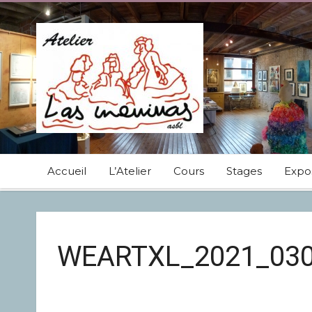
Accueil
L’Atelier
Cours
Stages
Expos
WEARTXL_2021_03