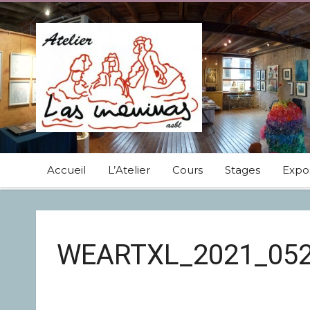
Accueil
L’Atelier
Cours
Stages
Expos
WEARTXL_2021_05