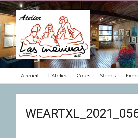
Accueil
L’Atelier
Cours
Stages
Expos
WEARTXL_2021_05