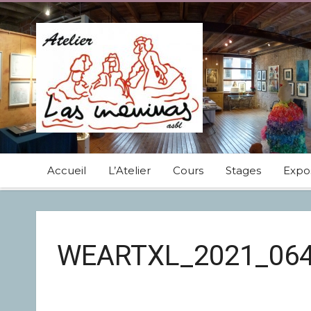
Accueil
L’Atelier
Cours
Stages
Expos
WEARTXL_2021_06