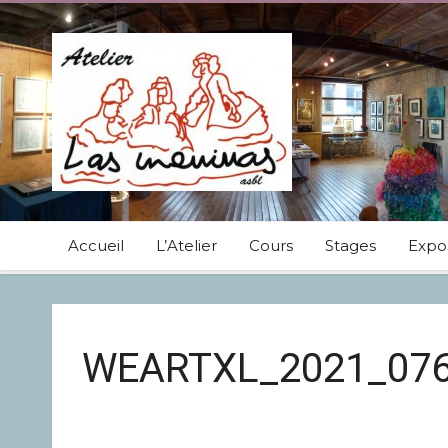
Accueil
L’Atelier
Cours
Stages
Expos
WEARTXL_2021_07