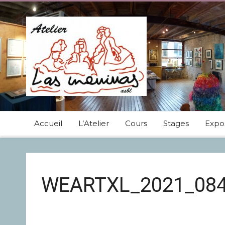
Accueil
L’Atelier
Cours
Stages
Expos
WEARTXL_2021_08