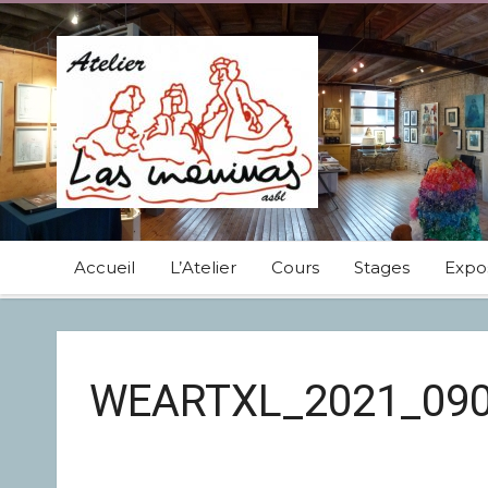
Accueil
L’Atelier
Cours
Stages
Expos
WEARTXL_2021_09