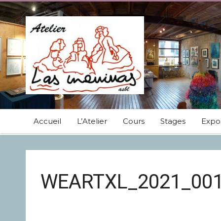
Accueil
L’Atelier
Cours
Stages
Expos
WEARTXL_2021_00