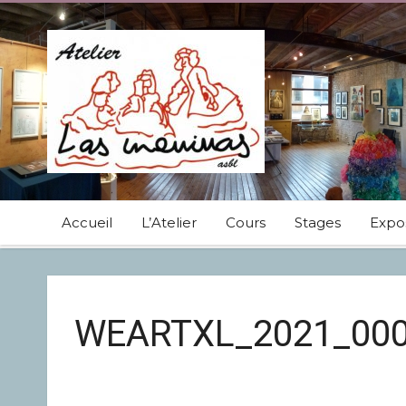
Accueil
L’Atelier
Cours
Stages
Expos
WEARTXL_2021_00