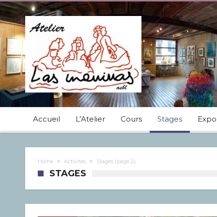
Accueil
L’Atelier
Cours
Stages
Expos
Home
Activités
Stages
(page 2)
STAGES