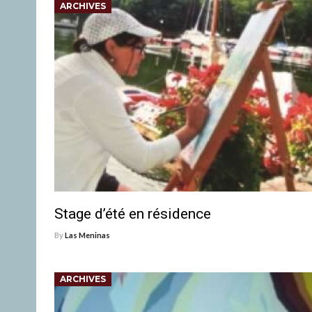
ARCHIVES
Stage d’été en résidence
By
Las Meninas
ARCHIVES