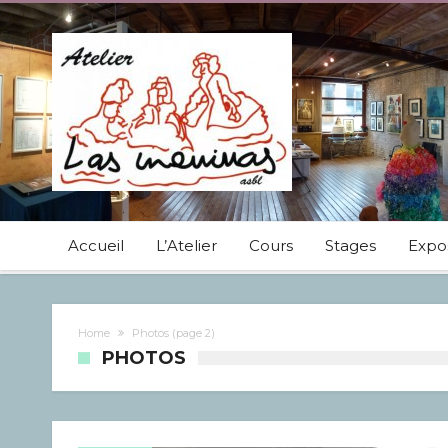
Accueil
L’Atelier
Cours
Stages
Expos
Home
Photos
(page 2)
PHOTOS