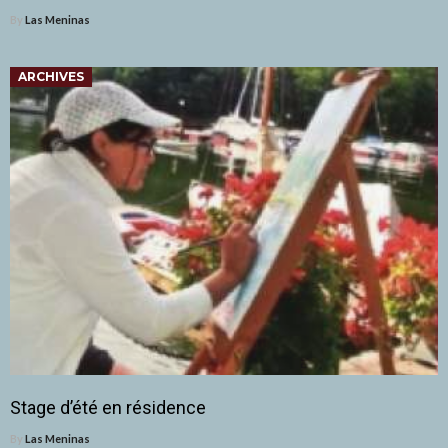
By
Las Meninas
ARCHIVES
Stage d’été en résidence
By
Las Meninas